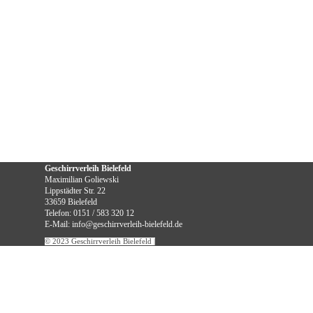
Geschirrverleih Bielefeld
Maximilian Goliewski
Lippstädter Str. 22
33659 Bielefeld
Telefon: 0151 / 583 320 12
E-Mail: info@geschirrverleih-bielefeld.de
© 2023 Geschirrverleih Bielefeld
|
Ihr persönlicher Ansprechpartner:
Zurück zum Seiteninhalt
Maximilian Goliewski