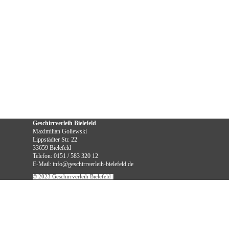
Geschirrverleih Bielefeld
Maximilian Goliewski
Lippstädter Str. 22
33659 Bielefeld
Telefon: 0151 / 583 320 12
E-Mail: info@geschirrverleih-bielefeld.de
© 2023 Geschirrverleih Bielefeld
|
Ihr persönlicher Ansprechpartner:
Zurück zum Seiteninhalt
Maximilian Goliewski