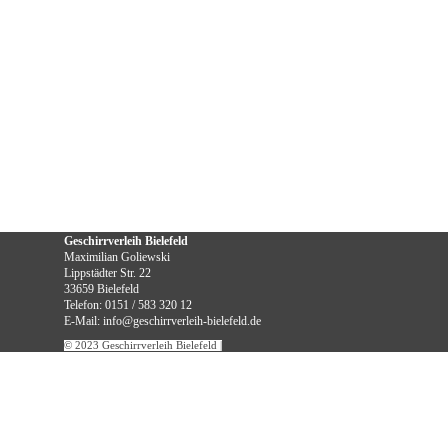
Geschirrverleih Bielefeld
Maximilian Goliewski
Lippstädter Str. 22
33659 Bielefeld
Telefon: 0151 / 583 320 12
E-Mail: info@geschirrverleih-bielefeld.de
© 2023 Geschirrverleih Bielefeld
|
Ihr persönlicher Ansprechpartner:
Zurück zum Seiteninhalt
Maximilian Goliewski